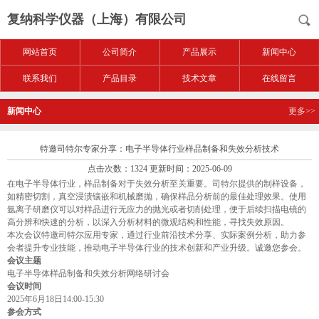
复纳科学仪器（上海）有限公司
网站首页
公司简介
产品展示
新闻中心
联系我们
产品目录
技术文章
在线留言
新闻中心
更多>>
特邀司特尔专家分享：电子半导体行业样品制备和失效分析技术
点击次数：1324 更新时间：2025-06-09
在电子半导体行业，样品制备对于失效分析至关重要。司特尔提供的制样设备，
如精密切割，真空浸渍镶嵌和机械磨抛，确保样品分析前的最佳处理效果。使用
氩离子研磨仪可以对样品进行无应力的抛光或者切削处理，便于后续扫描电镜的
高分辨和快速的分析，以深入分析材料的微观结构和性能，寻找失效原因。
本次会议特邀司特尔应用专家，通过行业前沿技术分享、实际案例分析，助力参
会者提升专业技能，推动电子半导体行业的技术创新和产业升级。诚邀您参会。
会议主题
电子半导体样品制备和失效分析网络研讨会
会议时间
2025年6月18日14:00-15:30
参会方式